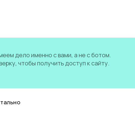
еем дело именно с вами, а не с ботом.
ерку, чтобы получить доступ к сайту.
нтально