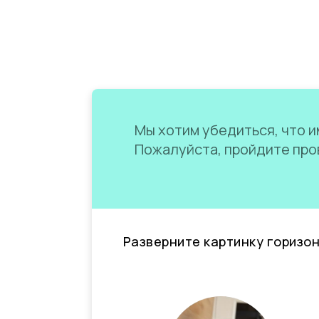
Мы хотим убедиться, что им
Пожалуйста, пройдите пров
Разверните картинку горизо