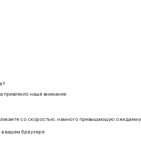
а?
а привлекло наше внимание.
 кликаете со скоростью, намного превышающую ожидаему
t в вашем браузере