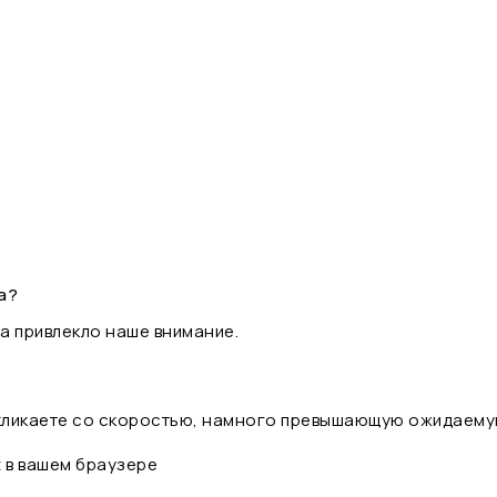
а?
а привлекло наше внимание.
 кликаете со скоростью, намного превышающую ожидаему
t в вашем браузере