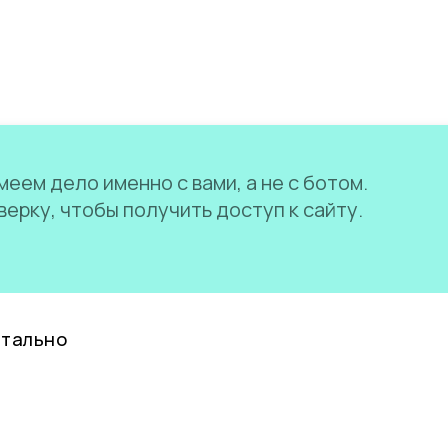
еем дело именно с вами, а не с ботом.
ерку, чтобы получить доступ к сайту.
нтально