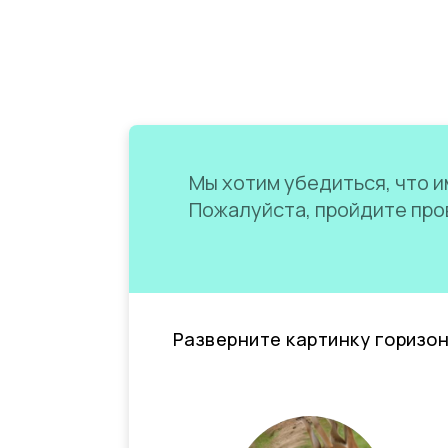
Мы хотим убедиться, что им
Пожалуйста, пройдите пров
Разверните картинку горизо