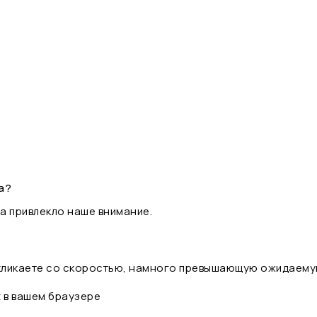
а?
а привлекло наше внимание.
 кликаете со скоростью, намного превышающую ожидаему
t в вашем браузере