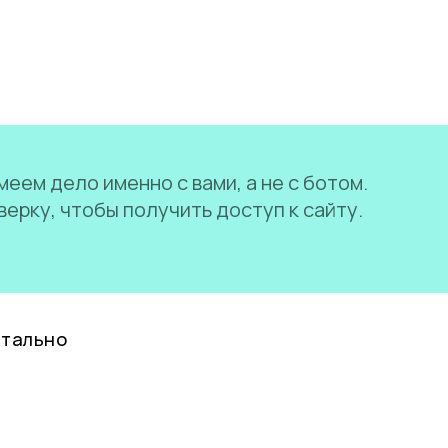
еем дело именно с вами, а не с ботом.
ерку, чтобы получить доступ к сайту.
нтально