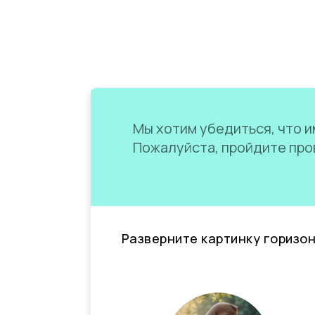
Мы хотим убедиться, что им
Пожалуйста, пройдите пров
Разверните картинку горизо