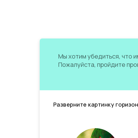
Мы хотим убедиться, что им
Пожалуйста, пройдите пров
Разверните картинку горизо