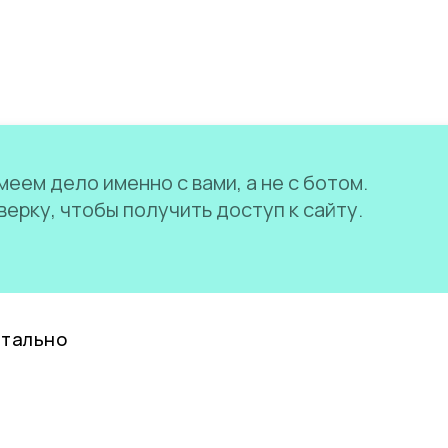
еем дело именно с вами, а не с ботом.
ерку, чтобы получить доступ к сайту.
нтально