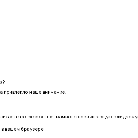
а?
а привлекло наше внимание.
 кликаете со скоростью, намного превышающую ожидаему
t в вашем браузере