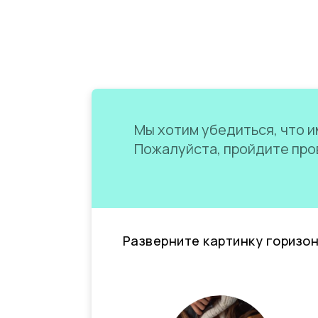
Мы хотим убедиться, что им
Пожалуйста, пройдите пров
Разверните картинку горизо