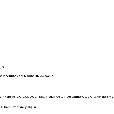
а?
а привлекло наше внимание.
 кликаете со скоростью, намного превышающую ожидаему
t в вашем браузере