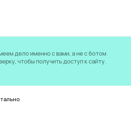
еем дело именно с вами, а не с ботом.
ерку, чтобы получить доступ к сайту.
нтально