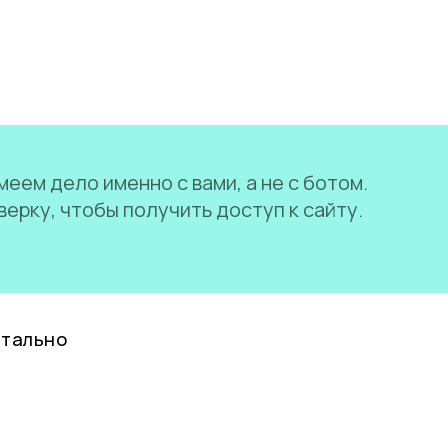
еем дело именно с вами, а не с ботом.
ерку, чтобы получить доступ к сайту.
нтально