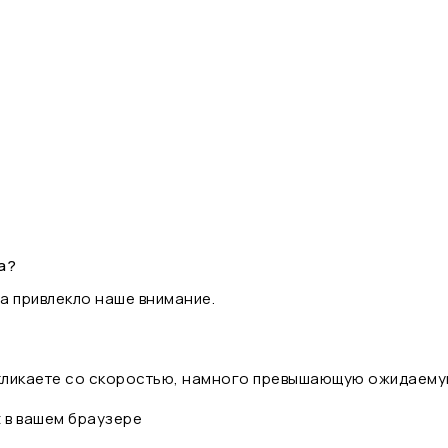
а?
а привлекло наше внимание.
 кликаете со скоростью, намного превышающую ожидаему
t в вашем браузере