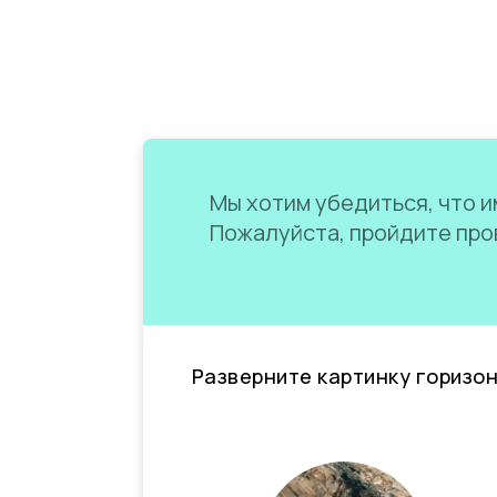
Мы хотим убедиться, что им
Пожалуйста, пройдите пров
Разверните картинку горизо