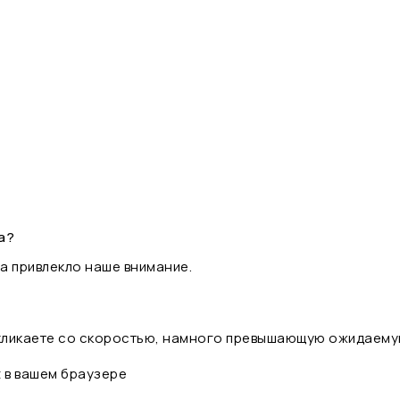
а?
а привлекло наше внимание.
 кликаете со скоростью, намного превышающую ожидаему
t в вашем браузере