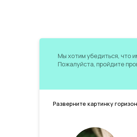
Мы хотим убедиться, что им
Пожалуйста, пройдите пров
Разверните картинку горизо