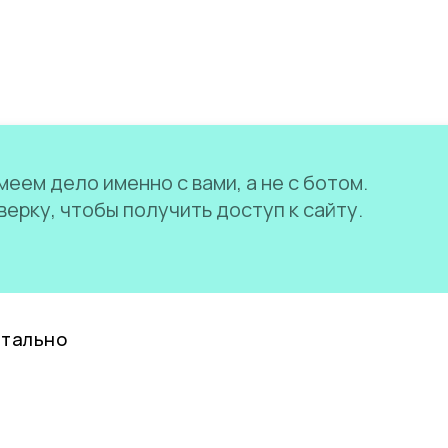
еем дело именно с вами, а не с ботом.
ерку, чтобы получить доступ к сайту.
нтально