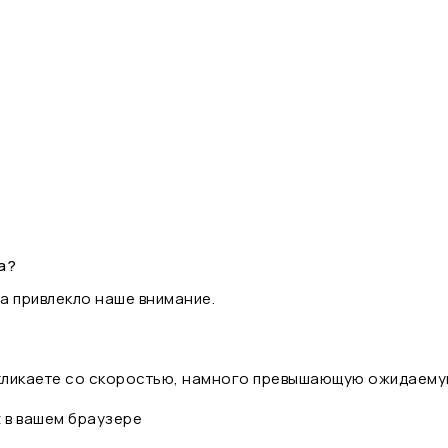
а?
а привлекло наше внимание.
 кликаете со скоростью, намного превышающую ожидаему
t в вашем браузере