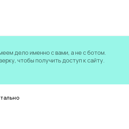
еем дело именно с вами, а не с ботом.
ерку, чтобы получить доступ к сайту.
нтально