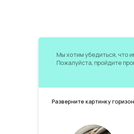
Мы хотим убедиться, что им
Пожалуйста, пройдите пров
Разверните картинку горизо