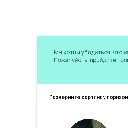
Мы хотим убедиться, что им
Пожалуйста, пройдите пров
Разверните картинку горизо