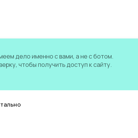
еем дело именно с вами, а не с ботом.
ерку, чтобы получить доступ к сайту.
нтально