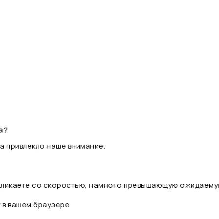
а?
а привлекло наше внимание.
 кликаете со скоростью, намного превышающую ожидаему
t в вашем браузере