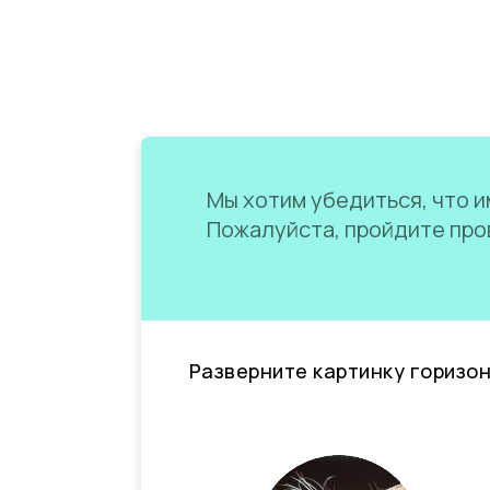
Мы хотим убедиться, что им
Пожалуйста, пройдите пров
Разверните картинку горизо