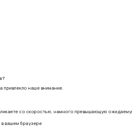
а?
а привлекло наше внимание.
 кликаете со скоростью, намного превышающую ожидаему
t в вашем браузере