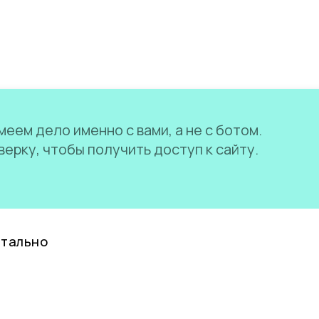
еем дело именно с вами, а не с ботом.
ерку, чтобы получить доступ к сайту.
нтально