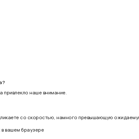
а?
а привлекло наше внимание.
 кликаете со скоростью, намного превышающую ожидаему
t в вашем браузере