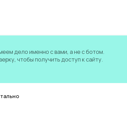
еем дело именно с вами, а не с ботом.
ерку, чтобы получить доступ к сайту.
нтально