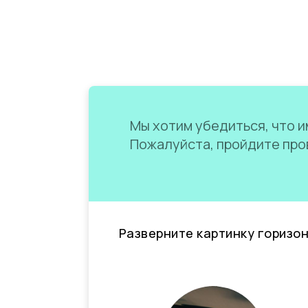
Мы хотим убедиться, что им
Пожалуйста, пройдите пров
Разверните картинку горизо