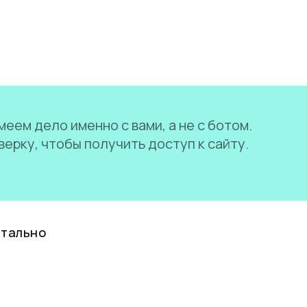
еем дело именно с вами, а не с ботом.
ерку, чтобы получить доступ к сайту.
нтально