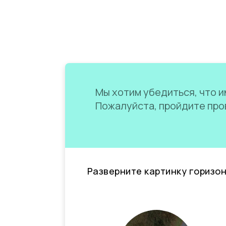
Мы хотим убедиться, что им
Пожалуйста, пройдите пров
Разверните картинку горизо