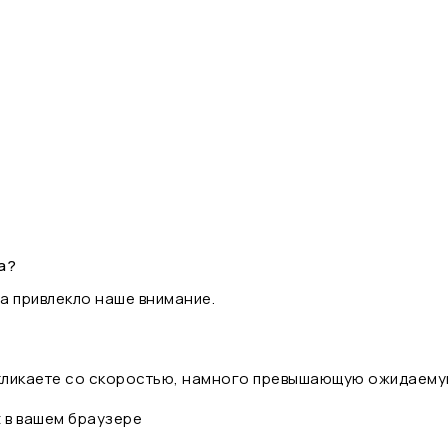
а?
а привлекло наше внимание.
 кликаете со скоростью, намного превышающую ожидаему
t в вашем браузере