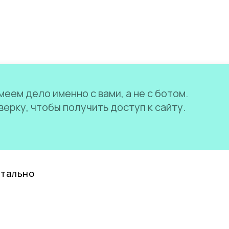
еем дело именно с вами, а не с ботом.
ерку, чтобы получить доступ к сайту.
нтально