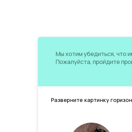
Мы хотим убедиться, что им
Пожалуйста, пройдите пров
Разверните картинку горизо