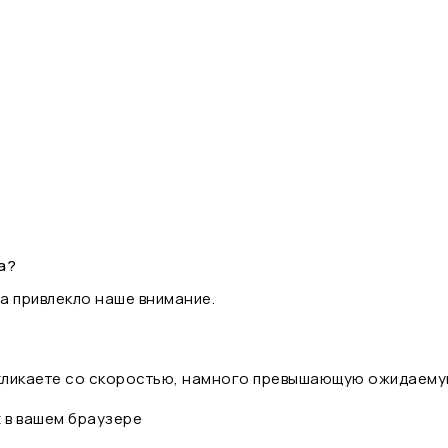
а?
а привлекло наше внимание.
 кликаете со скоростью, намного превышающую ожидаему
t в вашем браузере