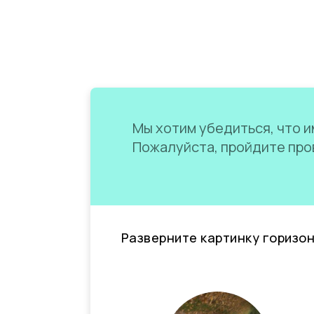
Мы хотим убедиться, что им
Пожалуйста, пройдите пров
Разверните картинку горизо