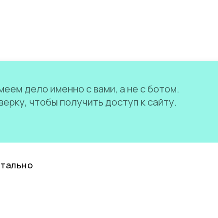
еем дело именно с вами, а не с ботом.
ерку, чтобы получить доступ к сайту.
нтально