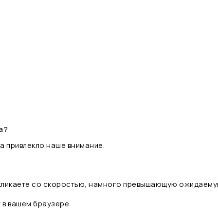
а?
а привлекло наше внимание.
 кликаете со скоростью, намного превышающую ожидаему
t в вашем браузере