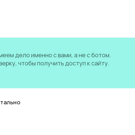
еем дело именно с вами, а не с ботом.
ерку, чтобы получить доступ к сайту.
нтально