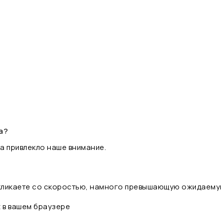
а?
а привлекло наше внимание.
 кликаете со скоростью, намного превышающую ожидаему
t в вашем браузере