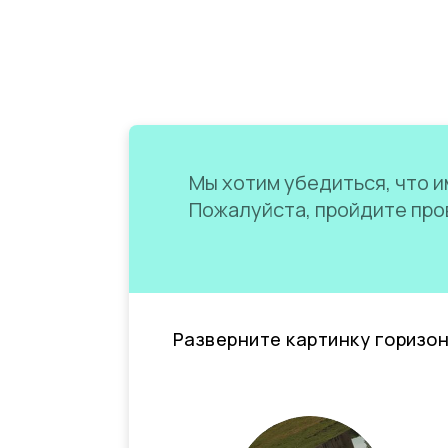
Мы хотим убедиться, что им
Пожалуйста, пройдите пров
Разверните картинку горизо