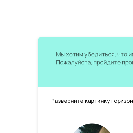
Мы хотим убедиться, что им
Пожалуйста, пройдите пров
Разверните картинку горизо