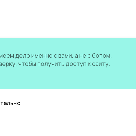
еем дело именно с вами, а не с ботом.
ерку, чтобы получить доступ к сайту.
нтально