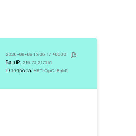
2026-08-09 13:06:17 +0000
Ваш IP:
216.73.217.151
ID запроса:
H6TrQpCJ8qM1