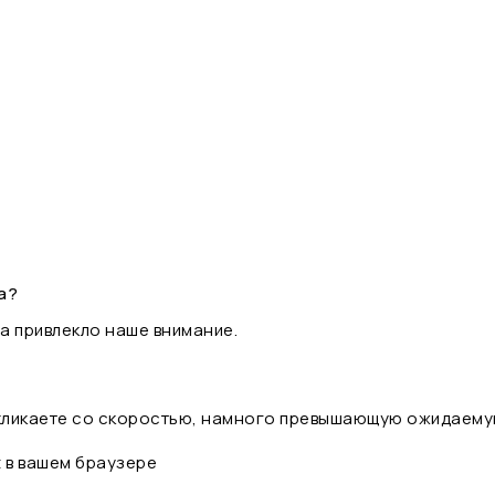
а?
а привлекло наше внимание.
 кликаете со скоростью, намного превышающую ожидаему
t в вашем браузере