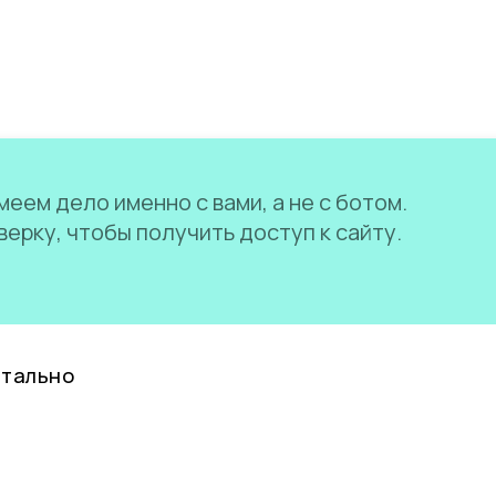
еем дело именно с вами, а не с ботом.
ерку, чтобы получить доступ к сайту.
нтально