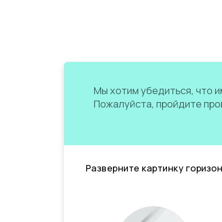
Мы хотим убедиться, что им
Пожалуйста, пройдите пров
Разверните картинку горизо