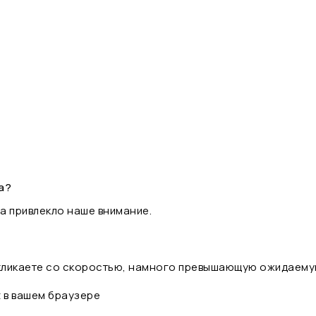
а?
а привлекло наше внимание.
 кликаете со скоростью, намного превышающую ожидаему
t в вашем браузере