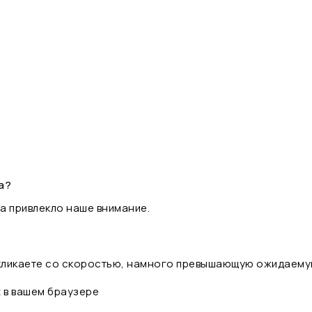
а?
а привлекло наше внимание.
 кликаете со скоростью, намного превышающую ожидаему
t в вашем браузере