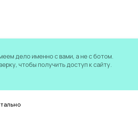
еем дело именно с вами, а не с ботом.
ерку, чтобы получить доступ к сайту.
нтально