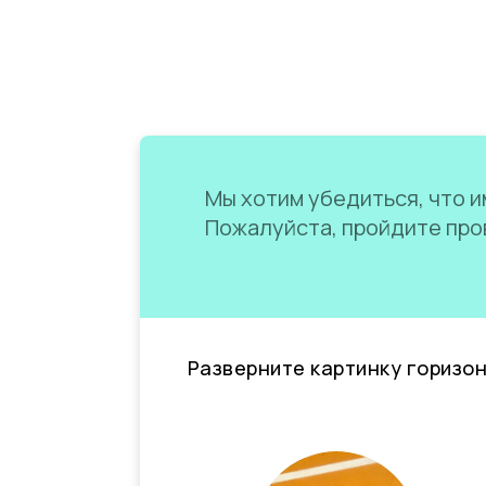
Мы хотим убедиться, что им
Пожалуйста, пройдите пров
Разверните картинку горизо