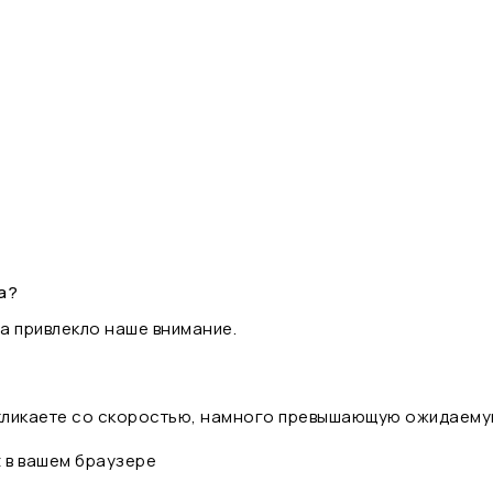
а?
а привлекло наше внимание.
 кликаете со скоростью, намного превышающую ожидаему
t в вашем браузере