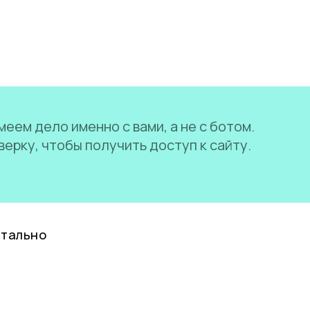
еем дело именно с вами, а не с ботом.
ерку, чтобы получить доступ к сайту.
нтально