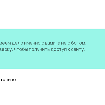
еем дело именно с вами, а не с ботом.
ерку, чтобы получить доступ к сайту.
нтально