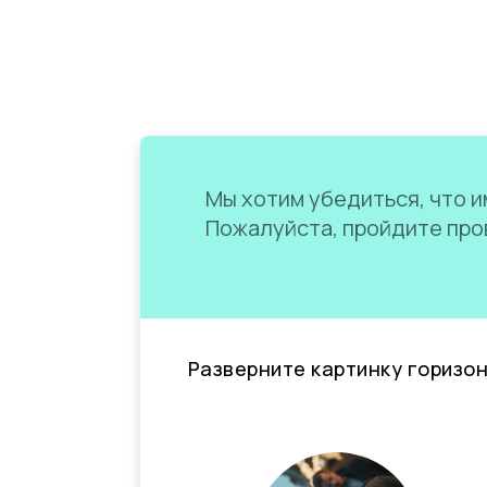
Мы хотим убедиться, что им
Пожалуйста, пройдите пров
Разверните картинку горизо