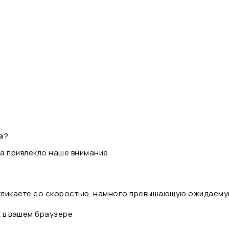
а?
а привлекло наше внимание.
 кликаете со скоростью, намного превышающую ожидаему
t в вашем браузере