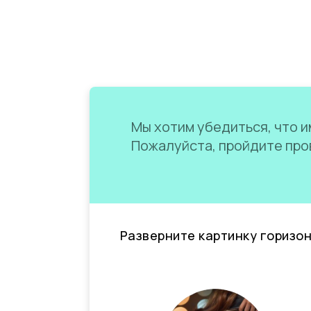
Мы хотим убедиться, что им
Пожалуйста, пройдите пров
Разверните картинку горизо