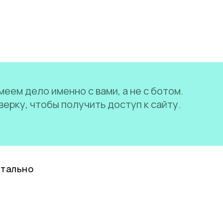
еем дело именно с вами, а не с ботом.
ерку, чтобы получить доступ к сайту.
нтально