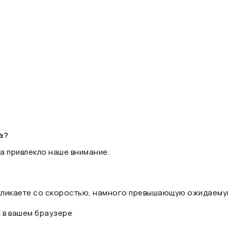
а?
а привлекло наше внимание.
 кликаете со скоростью, намного превышающую ожидаему
t в вашем браузере