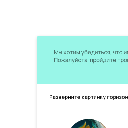
Мы хотим убедиться, что им
Пожалуйста, пройдите пров
Разверните картинку горизо