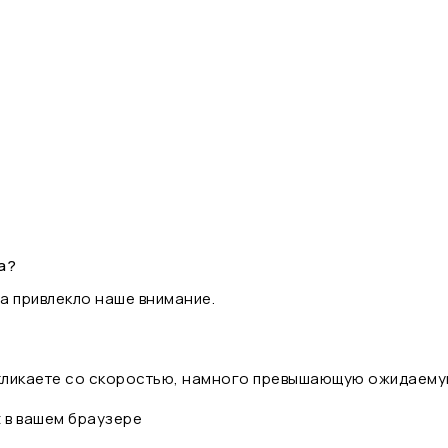
а?
а привлекло наше внимание.
 кликаете со скоростью, намного превышающую ожидаему
t в вашем браузере