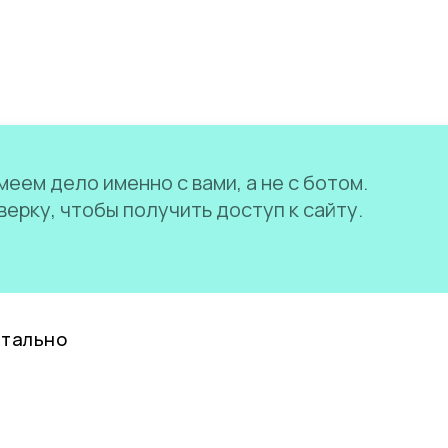
еем дело именно с вами, а не с ботом.
ерку, чтобы получить доступ к сайту.
нтально