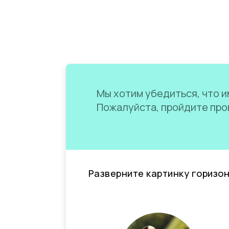
Мы хотим убедиться, что им
Пожалуйста, пройдите пров
Разверните картинку горизо