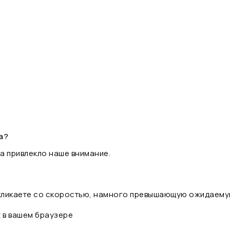
а?
а привлекло наше внимание.
 кликаете со скоростью, намного превышающую ожидаему
t в вашем браузере