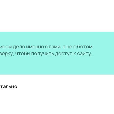
еем дело именно с вами, а не с ботом.
ерку, чтобы получить доступ к сайту.
нтально