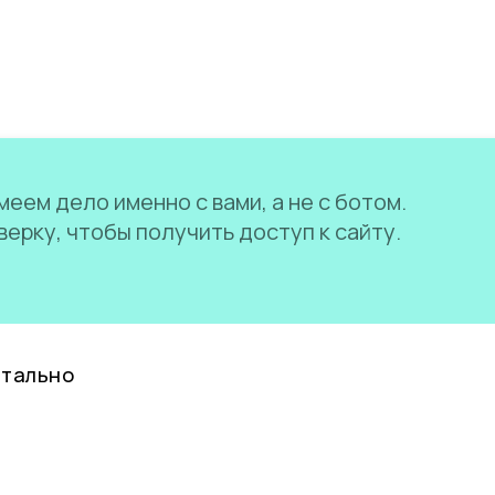
еем дело именно с вами, а не с ботом.
ерку, чтобы получить доступ к сайту.
нтально