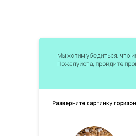
Мы хотим убедиться, что им
Пожалуйста, пройдите пров
Разверните картинку горизо