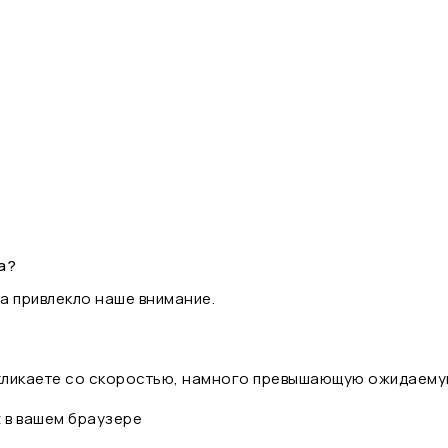
а?
а привлекло наше внимание.
 кликаете со скоростью, намного превышающую ожидаему
t в вашем браузере