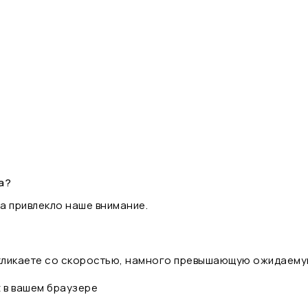
а?
а привлекло наше внимание.
 кликаете со скоростью, намного превышающую ожидаему
t в вашем браузере