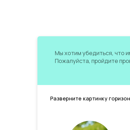
Мы хотим убедиться, что им
Пожалуйста, пройдите пров
Разверните картинку горизо