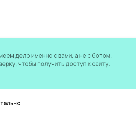
еем дело именно с вами, а не с ботом.
ерку, чтобы получить доступ к сайту.
нтально