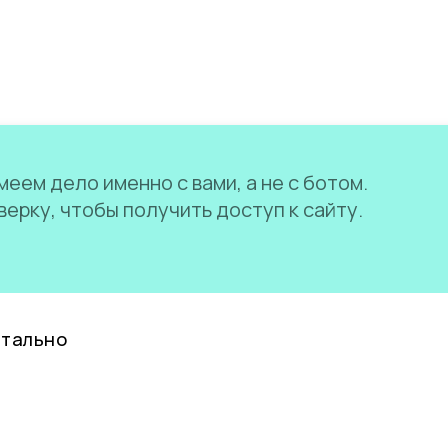
еем дело именно с вами, а не с ботом.
ерку, чтобы получить доступ к сайту.
нтально