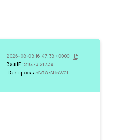
2026-08-08 16:47:38 +0000
Ваш IP:
216.73.217.39
ID запроса:
clV7Qr8HnW21