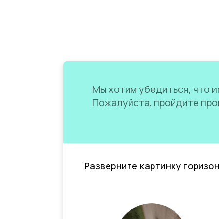
Мы хотим убедиться, что им
Пожалуйста, пройдите пров
Разверните картинку горизо