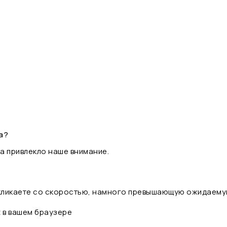
а?
а привлекло наше внимание.
 кликаете со скоростью, намного превышающую ожидаему
t в вашем браузере