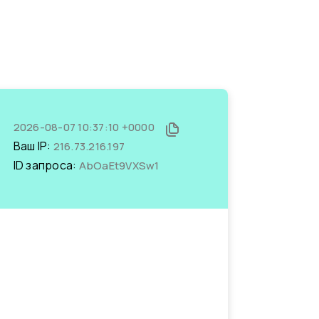
2026-08-07 10:37:10 +0000
Ваш IP:
216.73.216.197
ID запроса:
AbOaEt9VXSw1