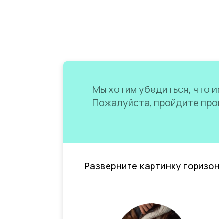
Мы хотим убедиться, что им
Пожалуйста, пройдите пров
Разверните картинку горизо