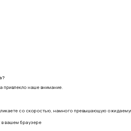
а?
а привлекло наше внимание.
 кликаете со скоростью, намного превышающую ожидаему
t в вашем браузере