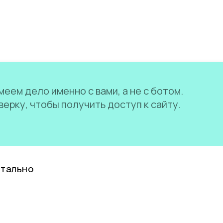
еем дело именно с вами, а не с ботом.
ерку, чтобы получить доступ к сайту.
нтально