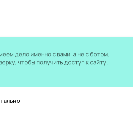
еем дело именно с вами, а не с ботом.
ерку, чтобы получить доступ к сайту.
нтально