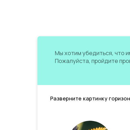
Мы хотим убедиться, что им
Пожалуйста, пройдите пров
Разверните картинку горизо