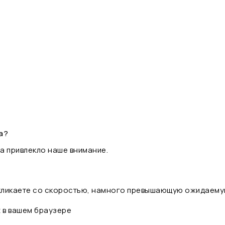
а?
а привлекло наше внимание.
 кликаете со скоростью, намного превышающую ожидаему
t в вашем браузере