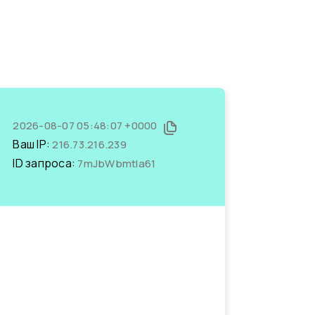
2026-08-07 05:48:07 +0000
Ваш IP:
216.73.216.239
ID запроса:
7mJbWbmtla61