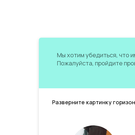
Мы хотим убедиться, что им
Пожалуйста, пройдите пров
Разверните картинку горизо