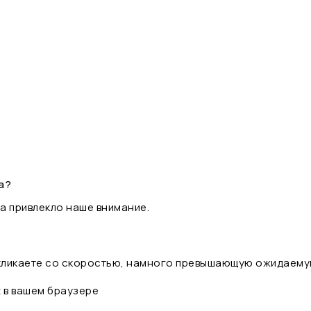
а?
а привлекло наше внимание.
 кликаете со скоростью, намного превышающую ожидаему
t в вашем браузере