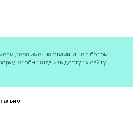
еем дело именно с вами, а не с ботом.
ерку, чтобы получить доступ к сайту.
нтально