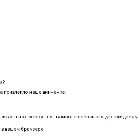
а?
а привлекло наше внимание.
 кликаете со скоростью, намного превышающую ожидаему
t в вашем браузере