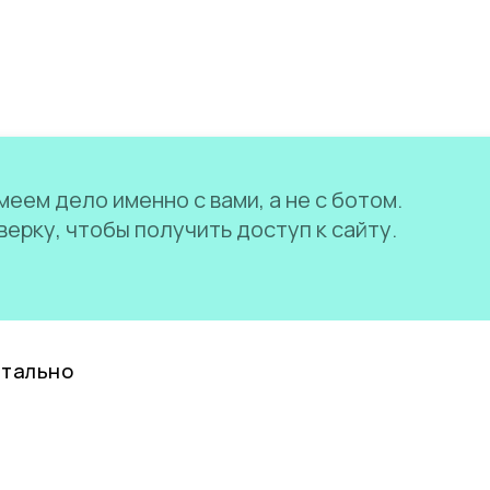
еем дело именно с вами, а не с ботом.
ерку, чтобы получить доступ к сайту.
нтально