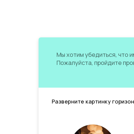
Мы хотим убедиться, что им
Пожалуйста, пройдите пров
Разверните картинку горизо