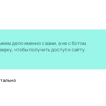
еем дело именно с вами, а не с ботом.
ерку, чтобы получить доступ к сайту.
нтально