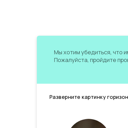
Мы хотим убедиться, что им
Пожалуйста, пройдите пров
Разверните картинку горизо