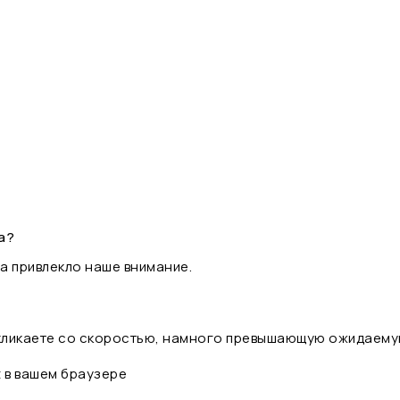
а?
а привлекло наше внимание.
 кликаете со скоростью, намного превышающую ожидаему
t в вашем браузере