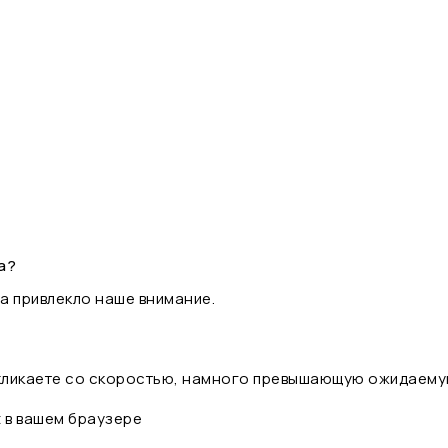
а?
а привлекло наше внимание.
 кликаете со скоростью, намного превышающую ожидаему
t в вашем браузере