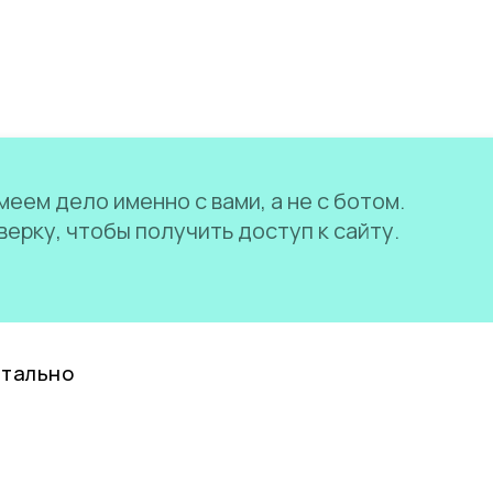
еем дело именно с вами, а не с ботом.
ерку, чтобы получить доступ к сайту.
нтально