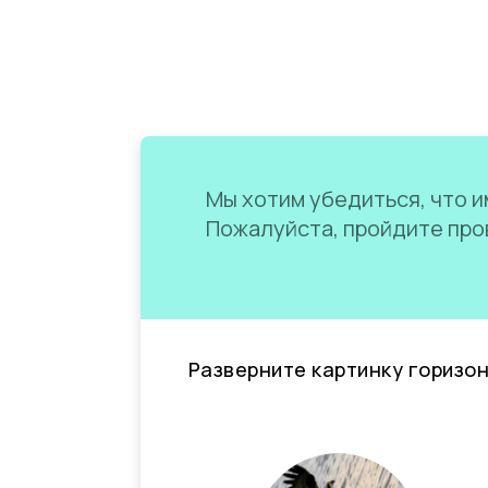
Мы хотим убедиться, что им
Пожалуйста, пройдите пров
Разверните картинку горизо