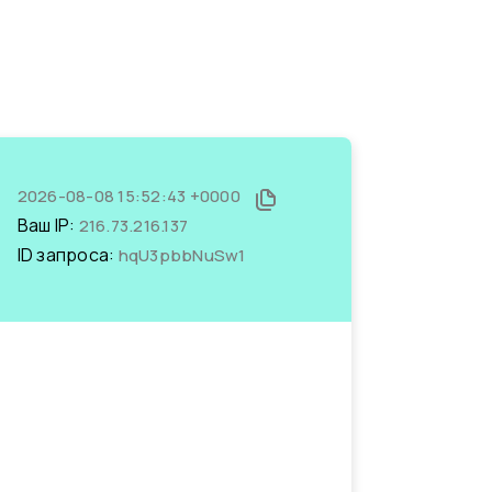
2026-08-08 15:52:43 +0000
Ваш IP:
216.73.216.137
ID запроса:
hqU3pbbNuSw1