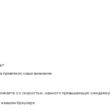
а?
а привлекло наше внимание.
 кликаете со скоростью, намного превышающую ожидаему
t в вашем браузере