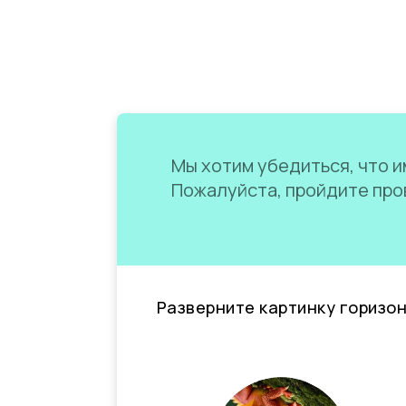
Мы хотим убедиться, что им
Пожалуйста, пройдите пров
Разверните картинку горизо