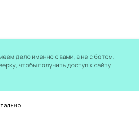
еем дело именно с вами, а не с ботом.
ерку, чтобы получить доступ к сайту.
нтально