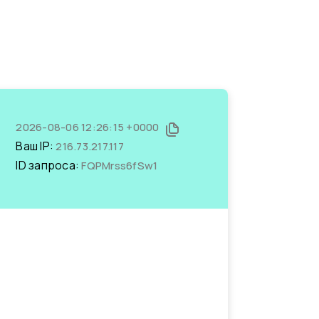
2026-08-06 12:26:15 +0000
Ваш IP:
216.73.217.117
ID запроса:
FQPMrss6fSw1