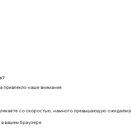
а?
а привлекло наше внимание.
 кликаете со скоростью, намного превышающую ожидаему
t в вашем браузере