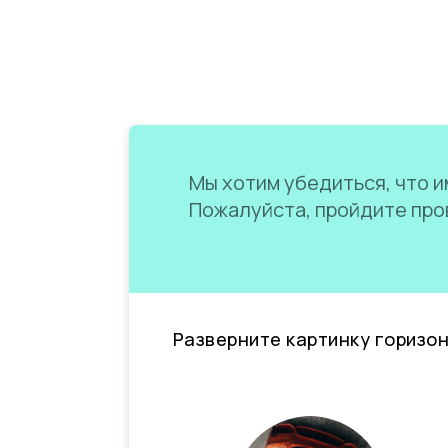
Мы хотим убедиться, что им
Пожалуйста, пройдите пров
Разверните картинку горизо