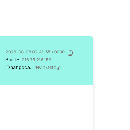
2026-08-08 02:41:55 +0000
Ваш IP:
216.73.216.159
ID запроса:
tfHViDxN3Cg1