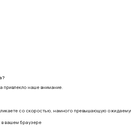
а?
а привлекло наше внимание.
 кликаете со скоростью, намного превышающую ожидаему
t в вашем браузере