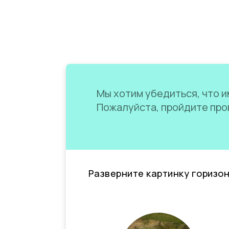
Мы хотим убедиться, что им
Пожалуйста, пройдите пров
Разверните картинку горизо