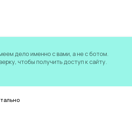
еем дело именно с вами, а не с ботом.
ерку, чтобы получить доступ к сайту.
нтально