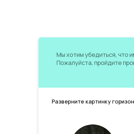
Мы хотим убедиться, что им
Пожалуйста, пройдите пров
Разверните картинку горизо