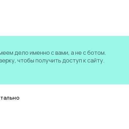
еем дело именно с вами, а не с ботом.
ерку, чтобы получить доступ к сайту.
нтально