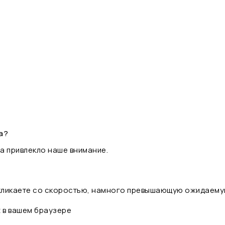
а?
а привлекло наше внимание.
 кликаете со скоростью, намного превышающую ожидаему
t в вашем браузере