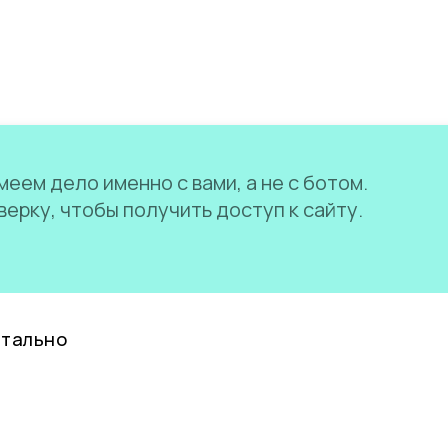
еем дело именно с вами, а не с ботом.
ерку, чтобы получить доступ к сайту.
нтально