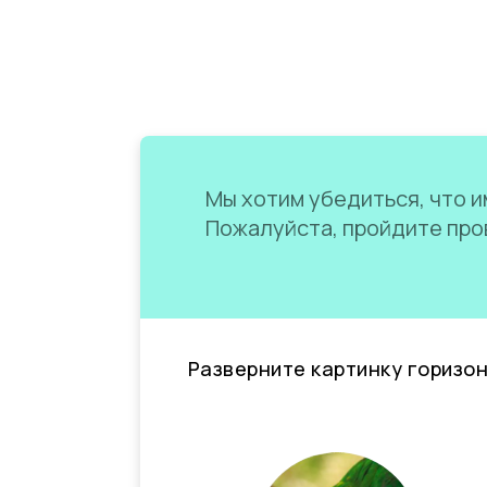
Мы хотим убедиться, что им
Пожалуйста, пройдите пров
Разверните картинку горизо