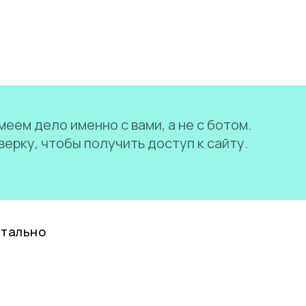
еем дело именно с вами, а не с ботом.
ерку, чтобы получить доступ к сайту.
нтально