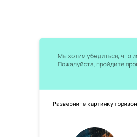
Мы хотим убедиться, что им
Пожалуйста, пройдите пров
Разверните картинку горизо