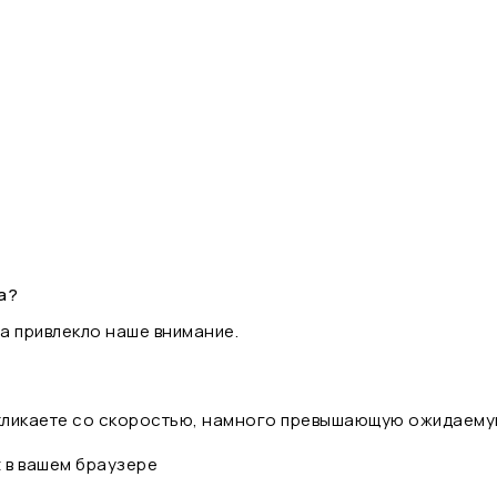
а?
а привлекло наше внимание.
 кликаете со скоростью, намного превышающую ожидаему
t в вашем браузере