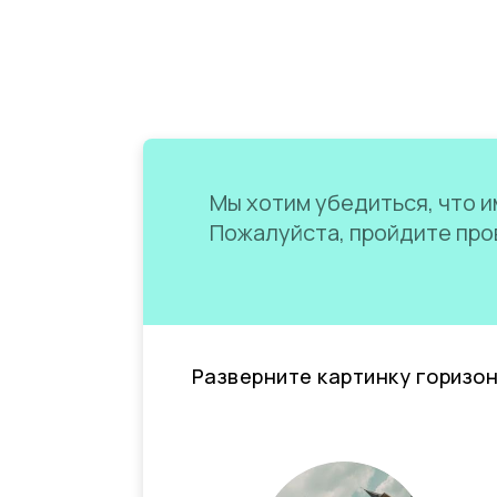
Мы хотим убедиться, что им
Пожалуйста, пройдите пров
Разверните картинку горизо