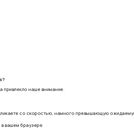
а?
а привлекло наше внимание.
 кликаете со скоростью, намного превышающую ожидаему
t в вашем браузере