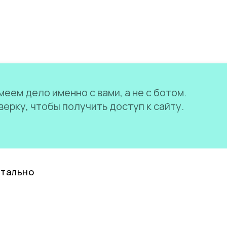
еем дело именно с вами, а не с ботом.
ерку, чтобы получить доступ к сайту.
нтально