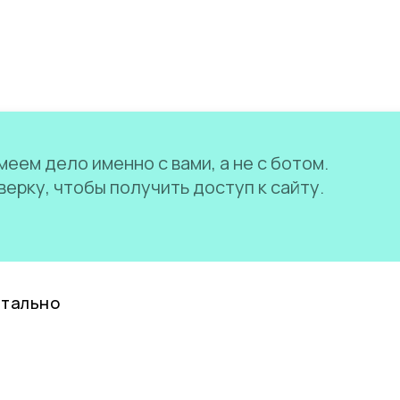
еем дело именно с вами, а не с ботом.
ерку, чтобы получить доступ к сайту.
нтально