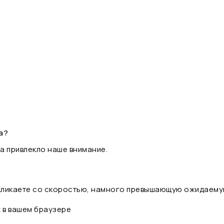
а?
а привлекло наше внимание.
 кликаете со скоростью, намного превышающую ожидаему
t в вашем браузере