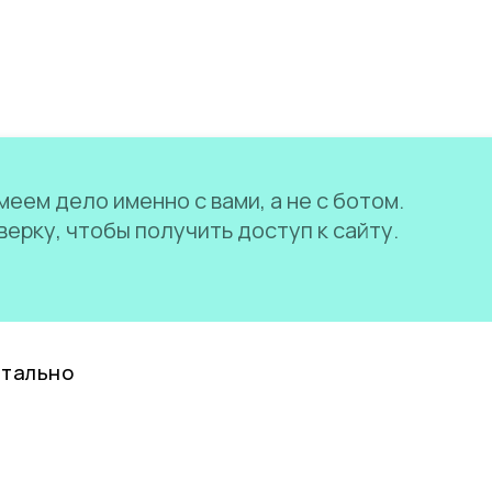
еем дело именно с вами, а не с ботом.
ерку, чтобы получить доступ к сайту.
нтально