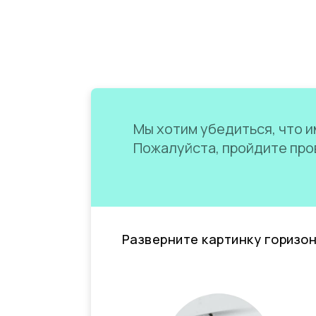
Мы хотим убедиться, что им
Пожалуйста, пройдите пров
Разверните картинку горизо