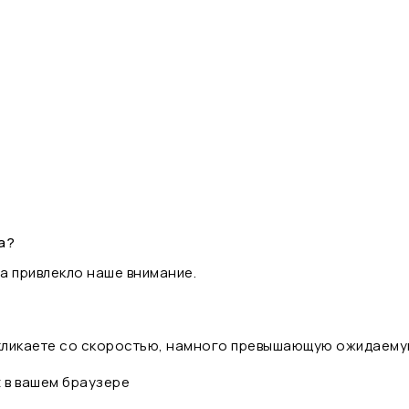
а?
а привлекло наше внимание.
 кликаете со скоростью, намного превышающую ожидаему
t в вашем браузере