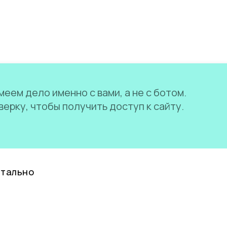
еем дело именно с вами, а не с ботом.
ерку, чтобы получить доступ к сайту.
нтально