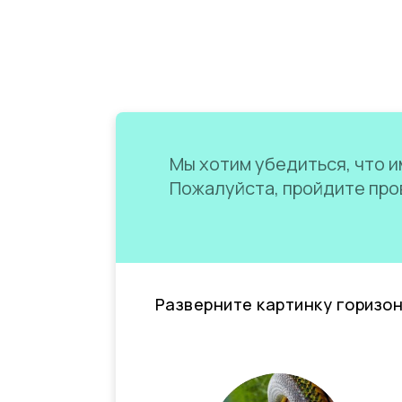
Мы хотим убедиться, что им
Пожалуйста, пройдите пров
Разверните картинку горизо