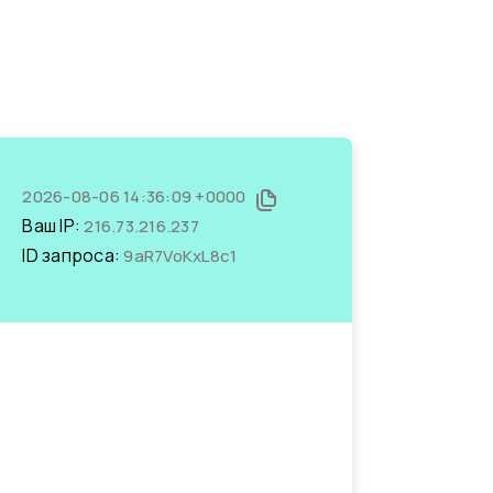
2026-08-06 14:36:09 +0000
Ваш IP:
216.73.216.237
ID запроса:
9aR7VoKxL8c1