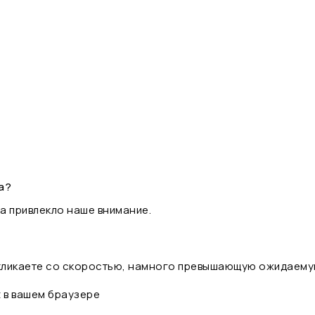
а?
а привлекло наше внимание.
 кликаете со скоростью, намного превышающую ожидаему
t в вашем браузере