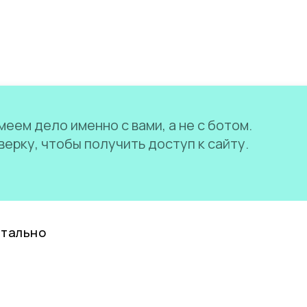
еем дело именно с вами, а не с ботом.
ерку, чтобы получить доступ к сайту.
нтально