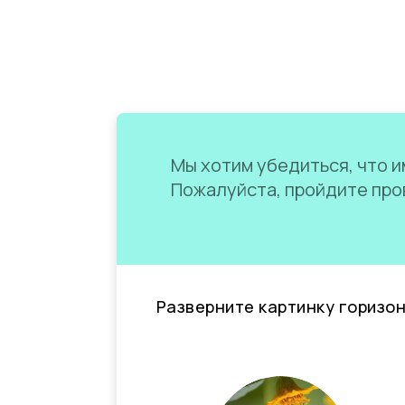
Мы хотим убедиться, что им
Пожалуйста, пройдите пров
Разверните картинку горизо