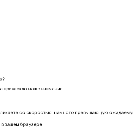
а?
а привлекло наше внимание.
 кликаете со скоростью, намного превышающую ожидаему
t в вашем браузере