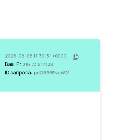
2026-08-08 11:39:51 +0000
Ваш IP:
216.73.217.138
ID запроса:
pdQ6B6FNgW21