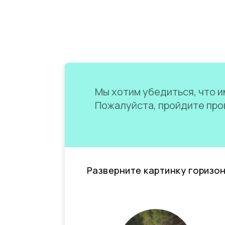
Мы хотим убедиться, что им
Пожалуйста, пройдите пров
Разверните картинку горизо