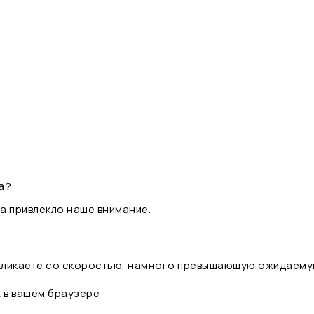
а?
а привлекло наше внимание.
 кликаете со скоростью, намного превышающую ожидаему
t в вашем браузере