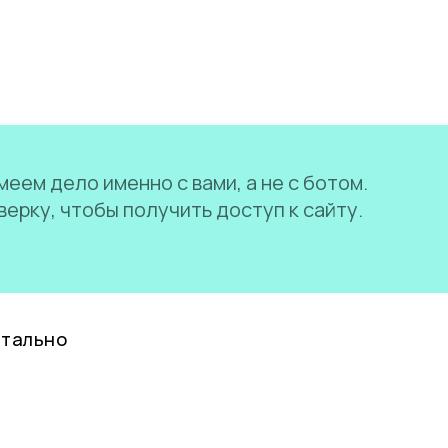
еем дело именно с вами, а не с ботом.
ерку, чтобы получить доступ к сайту.
нтально