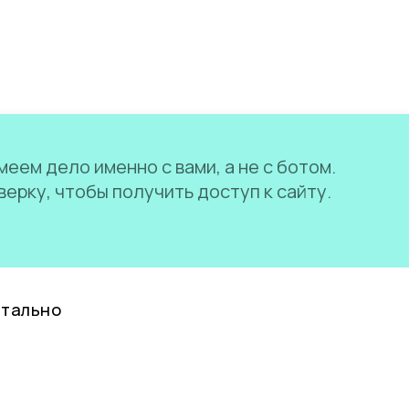
еем дело именно с вами, а не с ботом.
ерку, чтобы получить доступ к сайту.
нтально