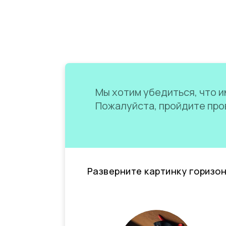
Мы хотим убедиться, что им
Пожалуйста, пройдите пров
Разверните картинку горизо