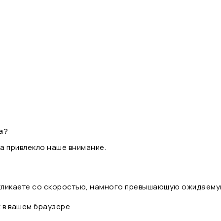
а?
а привлекло наше внимание.
 кликаете со скоростью, намного превышающую ожидаему
t в вашем браузере