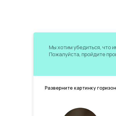
Мы хотим убедиться, что им
Пожалуйста, пройдите пров
Разверните картинку горизо