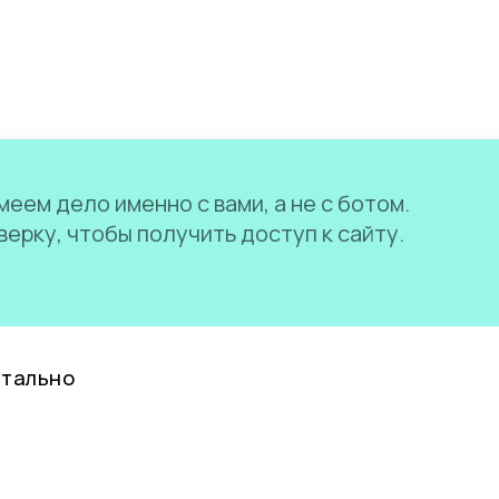
еем дело именно с вами, а не с ботом.
ерку, чтобы получить доступ к сайту.
нтально