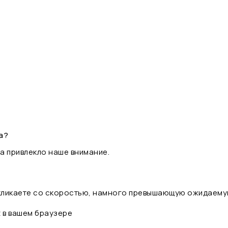
а?
а привлекло наше внимание.
 кликаете со скоростью, намного превышающую ожидаему
t в вашем браузере