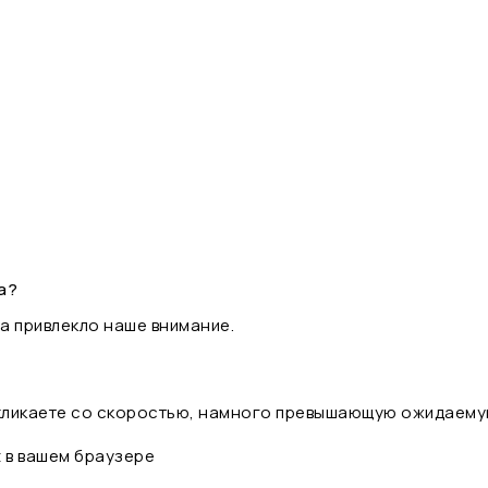
а?
а привлекло наше внимание.
 кликаете со скоростью, намного превышающую ожидаему
t в вашем браузере