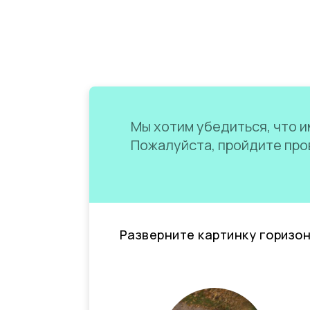
Мы хотим убедиться, что им
Пожалуйста, пройдите пров
Разверните картинку горизо