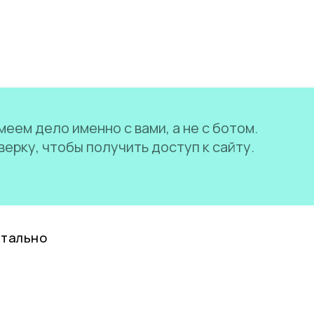
еем дело именно с вами, а не с ботом.
ерку, чтобы получить доступ к сайту.
нтально