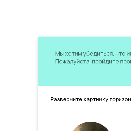
Мы хотим убедиться, что им
Пожалуйста, пройдите пров
Разверните картинку горизо