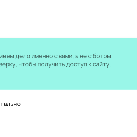
еем дело именно с вами, а не с ботом.
ерку, чтобы получить доступ к сайту.
нтально