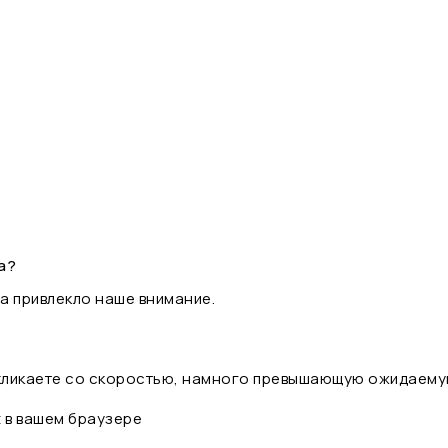
а?
а привлекло наше внимание.
 кликаете со скоростью, намного превышающую ожидаему
t в вашем браузере