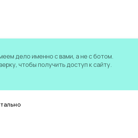
еем дело именно с вами, а не с ботом.
ерку, чтобы получить доступ к сайту.
нтально