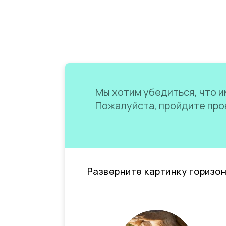
Мы хотим убедиться, что им
Пожалуйста, пройдите пров
Разверните картинку горизо