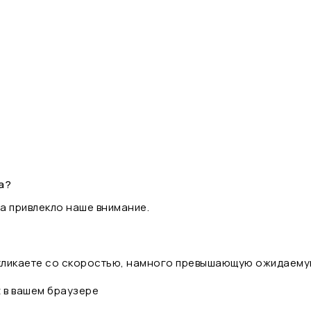
а?
а привлекло наше внимание.
 кликаете со скоростью, намного превышающую ожидаему
t в вашем браузере