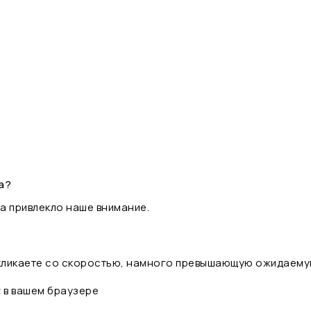
а?
а привлекло наше внимание.
 кликаете со скоростью, намного превышающую ожидаему
t в вашем браузере