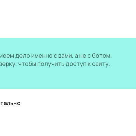
еем дело именно с вами, а не с ботом.
ерку, чтобы получить доступ к сайту.
нтально