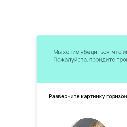
Мы хотим убедиться, что им
Пожалуйста, пройдите пров
Разверните картинку горизо